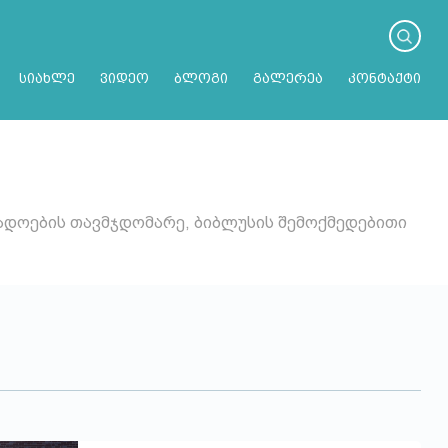
სიახლე
ვიდეო
ბლოგი
გალერეა
კონტაქტი
გადოების თავმჯდომარე, ბიბლუსის შემოქმედებითი