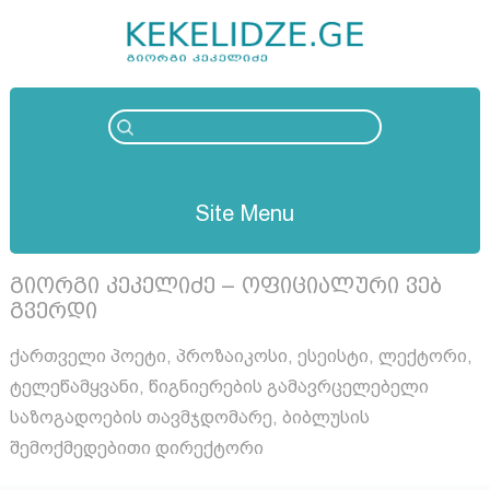
Site Menu
გიორგი კეკელიძე – ოფიციალური ვებ
გვერდი
ქართველი პოეტი, პროზაიკოსი, ესეისტი, ლექტორი,
ტელეწამყვანი, წიგნიერების გამავრცელებელი
საზოგადოების თავმჯდომარე, ბიბლუსის
შემოქმედებითი დირექტორი