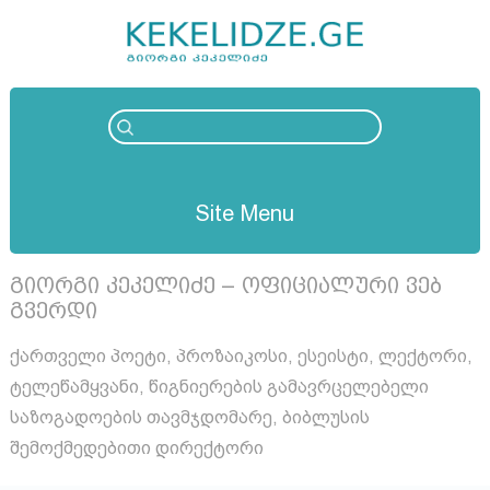
Site Menu
გიორგი კეკელიძე – ოფიციალური ვებ
გვერდი
ქართველი პოეტი, პროზაიკოსი, ესეისტი, ლექტორი,
ტელეწამყვანი, წიგნიერების გამავრცელებელი
საზოგადოების თავმჯდომარე, ბიბლუსის
შემოქმედებითი დირექტორი