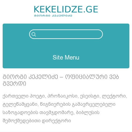
Site Menu
გიორგი კეკელიძე – ოფიციალური ვებ
გვერდი
ქართველი პოეტი, პროზაიკოსი, ესეისტი, ლექტორი,
ტელეწამყვანი, წიგნიერების გამავრცელებელი
საზოგადოების თავმჯდომარე, ბიბლუსის
შემოქმედებითი დირექტორი