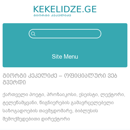
Site Menu
გიორგი კეკელიძე – ოფიციალური ვებ
გვერდი
ქართველი პოეტი, პროზაიკოსი, ესეისტი, ლექტორი,
ტელეწამყვანი, წიგნიერების გამავრცელებელი
საზოგადოების თავმჯდომარე, ბიბლუსის
შემოქმედებითი დირექტორი