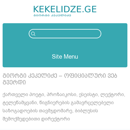
Site Menu
გიორგი კეკელიძე – ოფიციალური ვებ
გვერდი
ქართველი პოეტი, პროზაიკოსი, ესეისტი, ლექტორი,
ტელეწამყვანი, წიგნიერების გამავრცელებელი
საზოგადოების თავმჯდომარე, ბიბლუსის
შემოქმედებითი დირექტორი