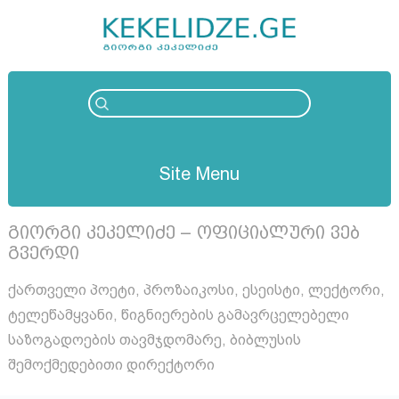
Site Menu
გიორგი კეკელიძე – ოფიციალური ვებ
გვერდი
ქართველი პოეტი, პროზაიკოსი, ესეისტი, ლექტორი,
ტელეწამყვანი, წიგნიერების გამავრცელებელი
საზოგადოების თავმჯდომარე, ბიბლუსის
შემოქმედებითი დირექტორი