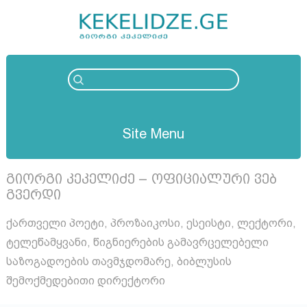
Site Menu
გიორგი კეკელიძე – ოფიციალური ვებ
გვერდი
ქართველი პოეტი, პროზაიკოსი, ესეისტი, ლექტორი,
ტელეწამყვანი, წიგნიერების გამავრცელებელი
საზოგადოების თავმჯდომარე, ბიბლუსის
შემოქმედებითი დირექტორი