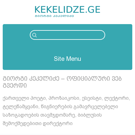
Site Menu
გიორგი კეკელიძე – ოფიციალური ვებ
გვერდი
ქართველი პოეტი, პროზაიკოსი, ესეისტი, ლექტორი,
ტელეწამყვანი, წიგნიერების გამავრცელებელი
საზოგადოების თავმჯდომარე, ბიბლუსის
შემოქმედებითი დირექტორი