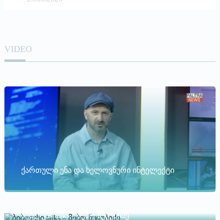
VIDEO
ქართული ენა და ხელოვნური ინტელექტი
ბიბლუსი talks – მებო ნუცუბიძე