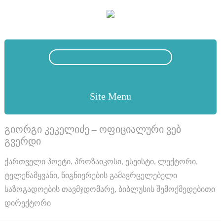
Site Menu
გიორგი კეკელიძე – ოფიციალური ვებ
გვერდი
ქართველი პოეტი, პროზაიკოსი, ესეისტი, ლექტორი,
ტელეწამყვანი, წიგნიერების გამავრცელებელი
საზოგადოების თავმჯდომარე, ბიბლუსის შემოქმედებითი
დირექტორი