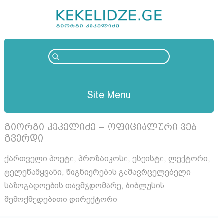
Site Menu
გიორგი კეკელიძე – ოფიციალური ვებ
გვერდი
ქართველი პოეტი, პროზაიკოსი, ესეისტი, ლექტორი,
ტელეწამყვანი, წიგნიერების გამავრცელებელი
საზოგადოების თავმჯდომარე, ბიბლუსის
შემოქმედებითი დირექტორი