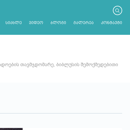
სიახლე
ვიდეო
ბლოგი
გალერეა
კონტაქტი
გადოების თავმჯდომარე, ბიბლუსის შემოქმედებითი