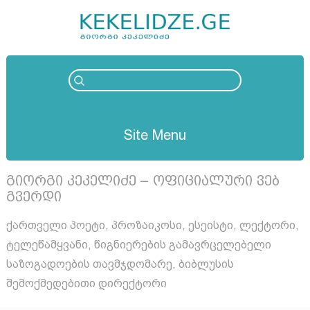
Site Menu
გიორგი კეკელიძე – ოფიციალური ვებ
გვერდი
ქართველი პოეტი, პროზაიკოსი, ესეისტი, ლექტორი,
ტელეწამყვანი, წიგნიერების გამავრცელებელი
საზოგადოების თავმჯდომარე, ბიბლუსის
შემოქმედებითი დირექტორი