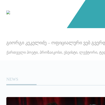
გიორგი კეკელიძე – ოფიციალური ვებ გვერ
ქართველი პოეტი, პროზაიკოსი, ესეისტი, ლექტორი, ტ
NEWS