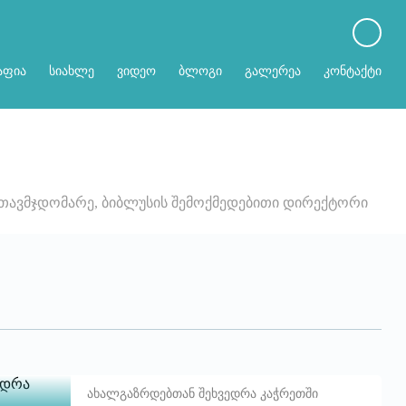
აფია
სიახლე
ვიდეო
ბლოგი
გალერეა
კონტაქტი
ს თავმჯდომარე, ბიბლუსის შემოქმედებითი დირექტორი
ახალგაზრდებთან შეხვედრა კაჭრეთში