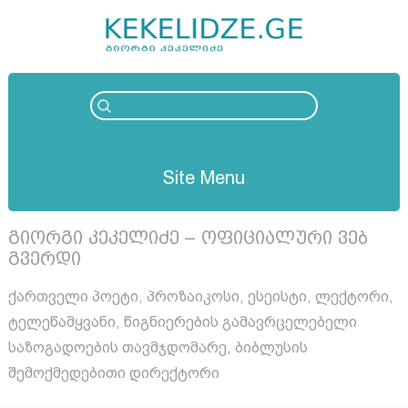
Site Menu
გიორგი კეკელიძე – ოფიციალური ვებ
გვერდი
ქართველი პოეტი, პროზაიკოსი, ესეისტი, ლექტორი,
ტელეწამყვანი, წიგნიერების გამავრცელებელი
საზოგადოების თავმჯდომარე, ბიბლუსის
შემოქმედებითი დირექტორი