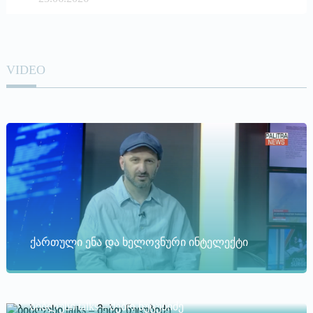
VIDEO
ქართული ენა და ხელოვნური ინტელექტი
ბიბლუსი talks – მებო ნუცუბიძე