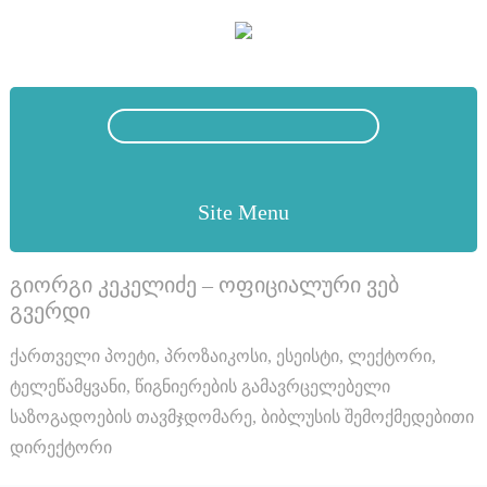
Site Menu
გიორგი კეკელიძე – ოფიციალური ვებ
გვერდი
ქართველი პოეტი, პროზაიკოსი, ესეისტი, ლექტორი,
ტელეწამყვანი, წიგნიერების გამავრცელებელი
საზოგადოების თავმჯდომარე, ბიბლუსის შემოქმედებითი
დირექტორი