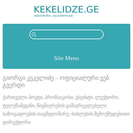
Site Menu
გიორგი კეკელიძე – ოფიციალური ვებ
გვერდი
ქართველი პოეტი, პროზაიკოსი, ესეისტი, ლექტორი,
ტელეწამყვანი, წიგნიერების გამავრცელებელი
საზოგადოების თავმჯდომარე, ბიბლუსის შემოქმედებითი
დირექტორი